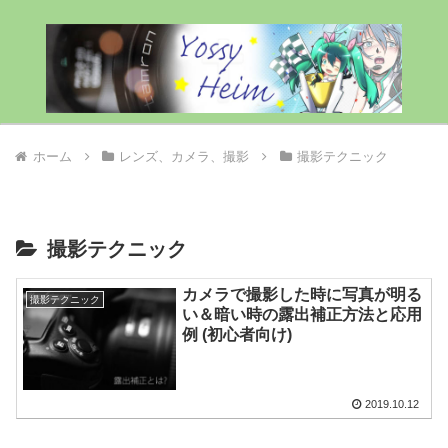
ホーム
レンズ、カメラ、撮影
撮影テクニック
撮影テクニック
カメラで撮影した時に写真が明る
撮影テクニック
い＆暗い時の露出補正方法と応用
例 (初心者向け)
2019.10.12