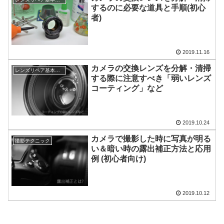
するのに必要な道具と手順(初心
者)
2019.11.16
カメラの交換レンズを分解・清掃
レンズリペア基本情報
する際に注意すべき「弱いレンズ
コーティング」など
2019.10.24
カメラで撮影した時に写真が明る
撮影テクニック
い＆暗い時の露出補正方法と応用
例 (初心者向け)
2019.10.12