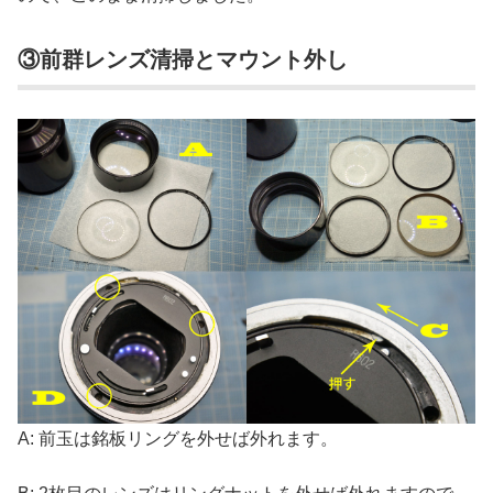
③前群レンズ清掃とマウント外し
A: 前玉は銘板リングを外せば外れます。