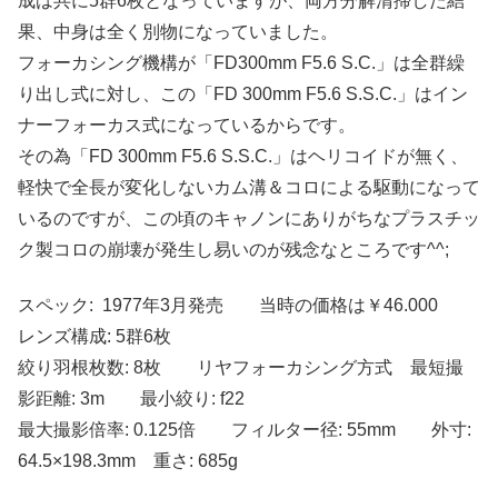
成は共に5群6枚となっていますが、両方分解清掃した結
果、中身は全く別物になっていました。
フォーカシング機構が「FD300mm F5.6 S.C.」は全群繰
り出し式に対し、この「FD 300mm F5.6 S.S.C.」はイン
ナーフォーカス式になっているからです。
その為「FD 300mm F5.6 S.S.C.」はヘリコイドが無く、
軽快で全長が変化しないカム溝＆コロによる駆動になって
いるのですが、この頃のキャノンにありがちなプラスチッ
ク製コロの崩壊が発生し易いのが残念なところです^^;
スペック: 1977年3月発売 当時の価格は￥46.000
レンズ構成: 5群6枚
絞り羽根枚数: 8枚 リヤフォーカシング方式 最短撮
影距離: 3m 最小絞り: f22
最大撮影倍率: 0.125倍 フィルター径: 55mm 外寸:
64.5×198.3mm 重さ: 685g