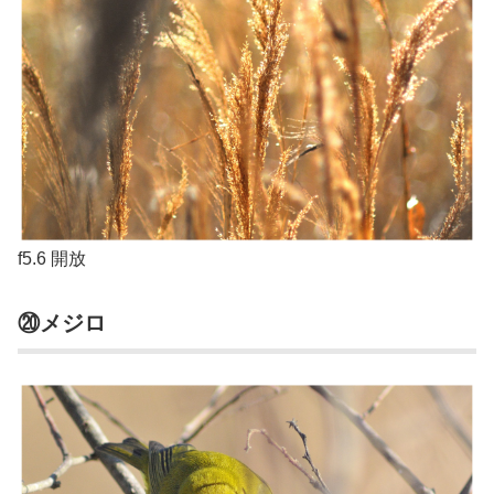
f5.6 開放
⑳メジロ