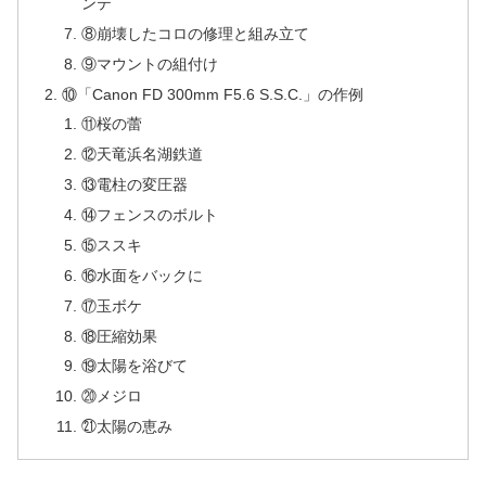
ンテ
⑧崩壊したコロの修理と組み立て
⑨マウントの組付け
⑩「Canon FD 300mm F5.6 S.S.C.」の作例
⑪桜の蕾
⑫天竜浜名湖鉄道
⑬電柱の変圧器
⑭フェンスのボルト
⑮ススキ
⑯水面をバックに
⑰玉ボケ
⑱圧縮効果
⑲太陽を浴びて
⑳メジロ
㉑太陽の恵み