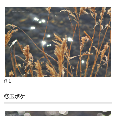
f7.1
⑰玉ボケ