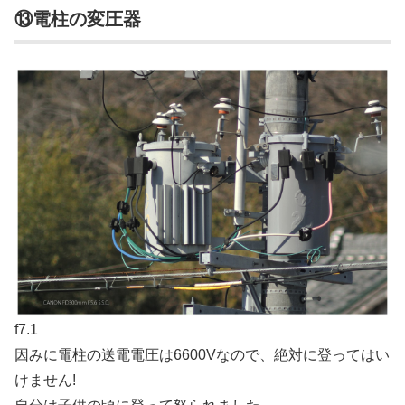
⑬電柱の変圧器
f7.1
因みに電柱の送電電圧は6600Vなので、絶対に登ってはい
けません!