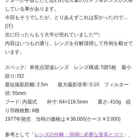
クターが手放したと思われる大量のカメラ＆レンズが入荷
している事があります。
今回もそうでしたが、とりあえずこれは安かったので…
(汗)
次に行ったらもう大半が売れていました^^;
内容はいつもの通り、レンズを分解清掃して作例を載せて
います。
スペック: 単焦点望遠レンズ レンズ構成: 5群5枚 最小
絞り: f32
最短撮影距離: 2.5m 最大撮影倍率: 0.10 フィルター
径: 55mm
フード: 内蔵式 外寸: 64×116.5mm 重さ: 410g 絞
り羽根枚数: 6枚
1977年発売 当時の価格は￥38.000(ケース￥2.000)
参考として「
レンズの分解・清掃に必要な道具とコツ
」、