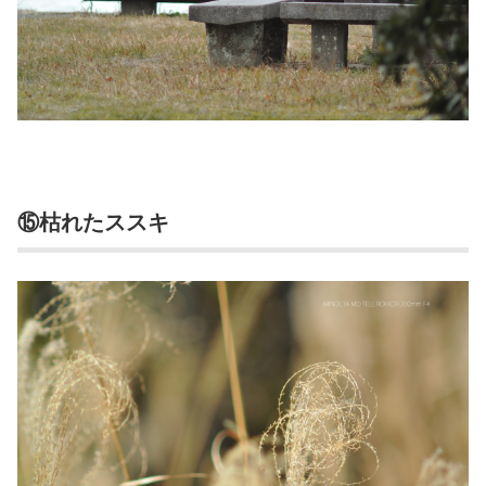
⑮枯れたススキ