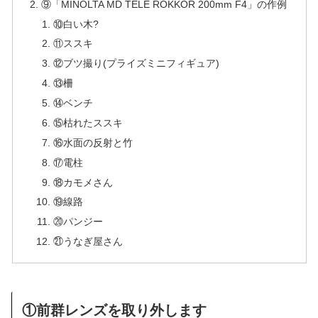
⑨「MINOLTA MD TELE ROKKOR 200mm F4」の作例
⑩白い木?
⑪ススキ
⑫ブツ撮り(プライズミニフィギュア)
⑬柵
⑭ベンチ
⑮枯れたススキ
⑯水面の反射と竹
⑰電柱
⑱カモメさん
⑲線路
⑳パンジー
㉑うなぎ屋さん
①前群レンズを取り外します