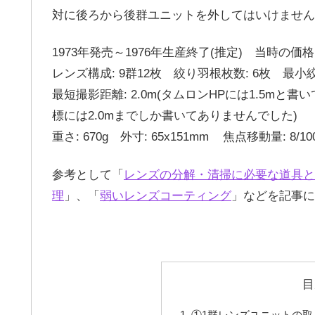
対に後ろから後群ユニットを外してはいけません
1973年発売～1976年生産終了(推定) 当時の価格は￥
レンズ構成: 9群12枚 絞り羽根枚数: 6枚 最小絞
最短撮影距離: 2.0m(タムロンHPには1.5
標には2.0mまでしか書いてありませんでした)
重さ: 670g 外寸: 65x151mm 焦点移動量: 
参考として「
レンズの分解・清掃に必要な道具と
理
」、「
弱いレンズコーティング
」などを記事に
目
①1群レンズユニットの取