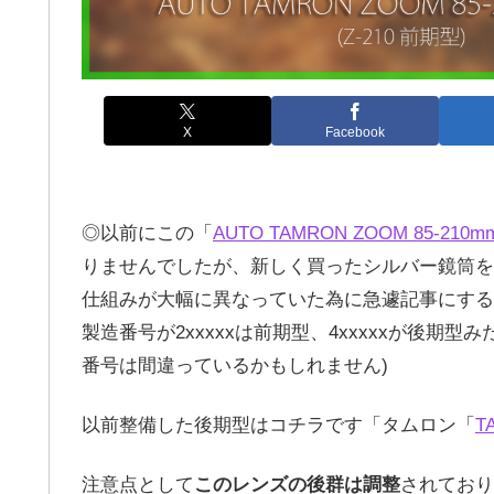
X
Facebook
◎以前にこの「
AUTO TAMRON ZOOM 85-210mm 
りませんでしたが、新しく買ったシルバー鏡筒を
仕組みが大幅に異なっていた為に急遽記事にする
製造番号が2xxxxxは前期型、4xxxxxが後
番号は間違っているかもしれません)
以前整備した後期型はコチラです「タムロン「
T
注意点として
このレンズの後群は調整
されており