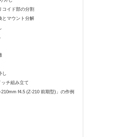
リコイド部の分割
換とマウント分解
し
し
離
外し
イッチ組み立て
10mm f4.5 (Z-210 前期型)」の作例