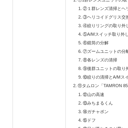
②１群レンズ清掃とヘ
③ヘリコイドグリス交
④絞りリングの取り外
⑤A/Mスイッチ取り外
⑥鏡筒の分解
⑦ズームユニットの分
⑧各レンズの清掃
⑨後群ユニットの取り
⑩絞りの清掃とA/Mス
⑪タムロン「TAMRON 85-2
⑫山の高速
⑬みちまるくん
⑭ガチャポン
⑮ドフ