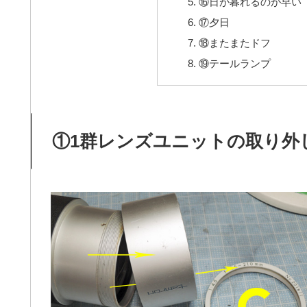
⑯日が暮れるのが早い
⑰夕日
⑱またまたドフ
⑲テールランプ
①1群レンズユニットの取り外