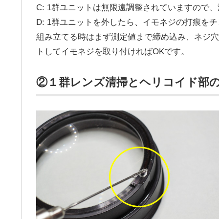
C: 1群ユニットは無限遠調整されていますので
D: 1群ユニットを外したら、イモネジの打痕を
組み立てる時はまず測定値まで締め込み、ネジ穴
トしてイモネジを取り付ければOKです。
②１群レンズ清掃とヘリコイド部