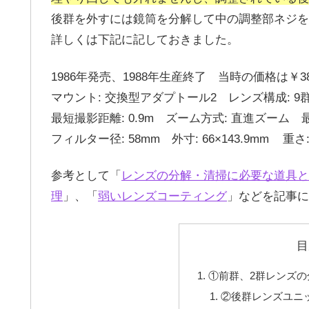
後群を外すには鏡筒を分解して中の調整部ネジを
詳しくは下記に記しておきました。
1986年発売、1988年生産終了 当時の価格は￥38.
マウント: 交換型アダプトール2 レンズ構成: 9群1
最短撮影距離: 0.9m ズーム方式: 直進ズーム 最大
フィルター径: 58mm 外寸: 66×143.9mm 重さ: 
参考として「
レンズの分解・清掃に必要な道具と
理
」、「
弱いレンズコーティング
」などを記事に
目
①前群、2群レンズの
②後群レンズユニ