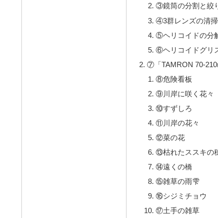
③鏡筒の分割と絞
④3群レンズの清
⑤ヘリコイドの分
⑥ヘリコイドグリ
⑦「TAMRON 70-210
⑧危険看板
⑨川岸に咲く花々
⑩すずしろ
⑪川岸の花々
⑫菜の花
⑬枯れたススキの
⑭遠くの橋
⑮雑草の雨雫
⑯シジミチョウ
⑰土手の雑草