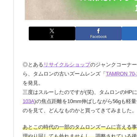
X
Facebook
◎とある
リサイクルショップ
のジャンクコーナー
ら、タムロンの古いズームレンズ「
TAMRON 70-2
を発見。
三度はスルーしたのですが(笑)、タムロンのHPに「50
103A
)の焦点距離を10mm伸ばしながら56gも
のを見て、どんなものかと買ってきてみました。
あとこの時代の一部のタムロンズームに言える事
理やり回しても外れませんし、調整されている後