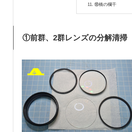
⑱橋の欄干
①前群、2群レンズの分解清掃