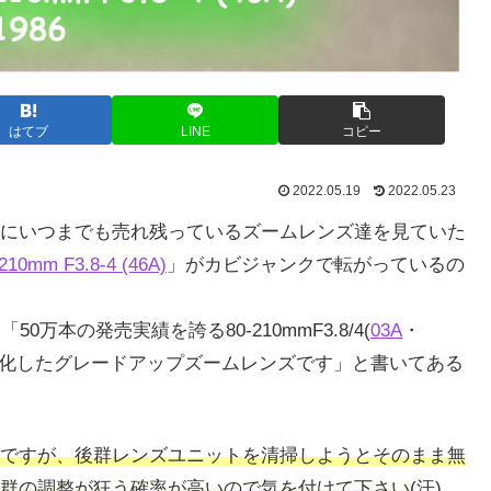
はてブ
LINE
コピー
2022.05.19
2022.05.23
にいつまでも売れ残っているズームレンズ達を見ていた
10mm F3.8-4 (46A)
」がカビジャンクで転がっているの
万本の発売実績を誇る80-210mmF3.8/4(
03A
・
軽量化したグレードアップズームレンズです」と書いてある
ですが、後群レンズユニットを清掃しようとそのまま無
群の調整が狂う確率が高いので気を付けて下さい
(汗)