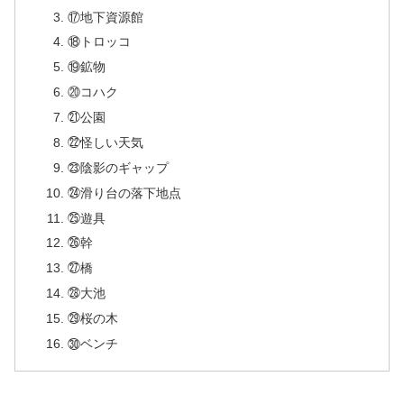
⑰地下資源館
⑱トロッコ
⑲鉱物
⑳コハク
㉑公園
㉒怪しい天気
㉓陰影のギャップ
㉔滑り台の落下地点
㉕遊具
㉖幹
㉗橋
㉘大池
㉙桜の木
㉚ベンチ