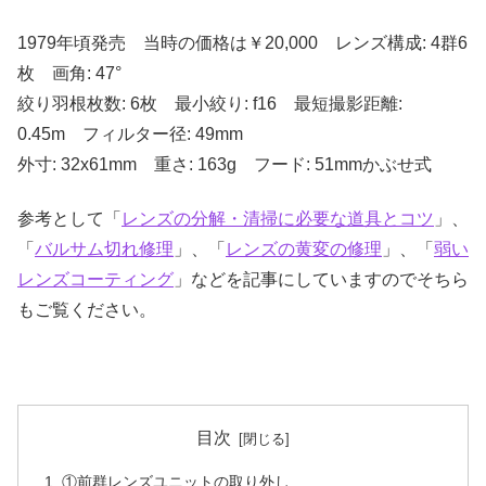
1979年頃発売 当時の価格は￥20,000 レンズ構成: 4群6
枚 画角: 47°
絞り羽根枚数: 6枚 最小絞り: f16 最短撮影距離:
0.45m フィルター径: 49mm
外寸: 32x61mm 重さ: 163g フード: 51mmかぶせ式
参考として「
レンズの分解・清掃に必要な道具とコツ
」、
「
バルサム切れ修理
」、「
レンズの黄変の修理
」、「
弱い
レンズコーティング
」などを記事にしていますのでそちら
もご覧ください。
目次
①前群レンズユニットの取り外し