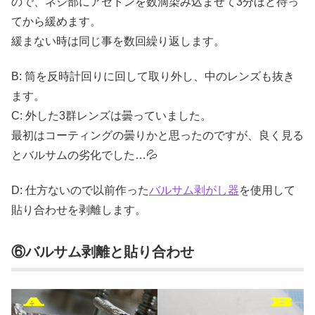
ので、ネジ部にアセトンを数滴染み込ませて3分ほど待っ
てから緩めます。
緩まない時は同じ事を数回繰り返します。
B: 筒を反時計回りに回して取り外し、中のレンズも抜き
ます。
C: 外した3群レンズは曇っていました。
最初はコーティングの曇りかと思ったのですが、良く見る
とバルサムの劣化でした…💦
D: 仕方ないので以前作った
バルサム剥がし器
を使用して
貼り合わせを剥離します。
⑥バルサム剥離と貼り合わせ